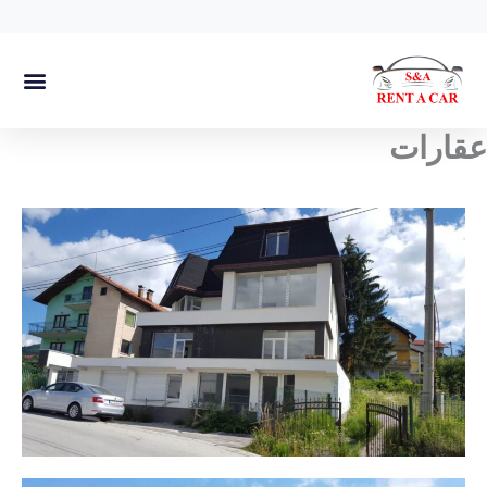
خطي
لى
لمحتوى
عقارات