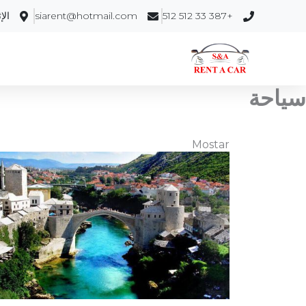
خطي
+387 33 512 512
siarent@hotmail.com
الإثن
لى
لمحتوى
سياحة
Mostar