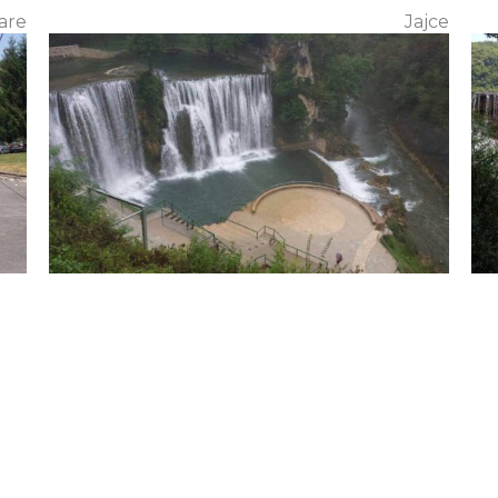
are
Jajce